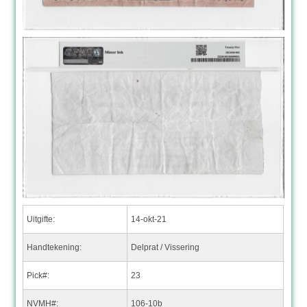
Uitgifte:
14-okt-21
Handtekening:
Delprat / Vissering
Pick#:
23
NVMH#:
106-10b