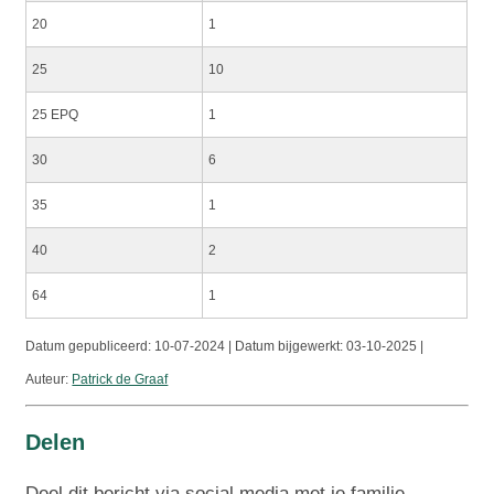
20
1
25
10
25 EPQ
1
30
6
35
1
40
2
64
1
Datum gepubliceerd:
10-07-2024 | Datum bijgewerkt:
03-10-2025 |
Auteur:
Patrick de Graaf
Delen
Deel dit bericht via social media met je familie,