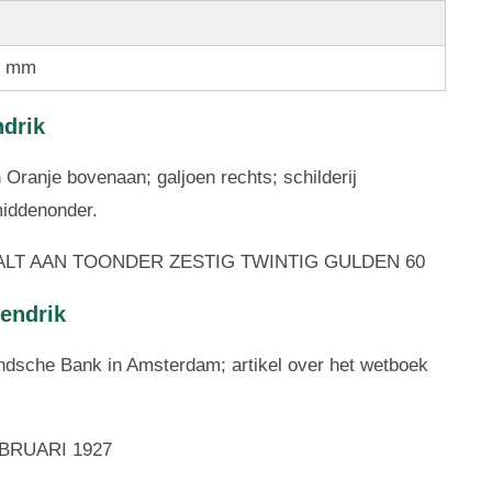
1 mm
ndrik
n Oranje bovenaan; galjoen rechts; schilderij
middenonder.
AALT AAN TOONDER ZESTIG TWINTIG GULDEN 60
Hendrik
andsche Bank in Amsterdam; artikel over het wetboek
EBRUARI 1927