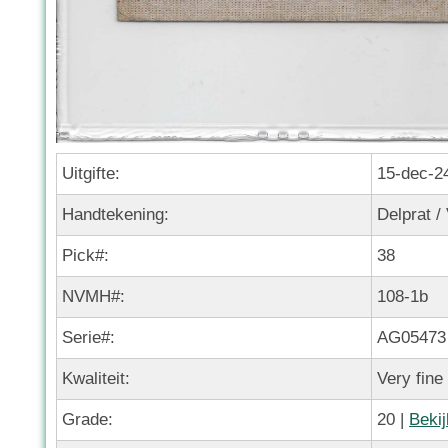
Uitgifte:
15-dec-2
Handtekening:
Delprat /
Pick#:
38
NVMH#:
108-1b
Serie#:
AG05473
Kwaliteit:
Very fine
Grade:
20 |
Bekij