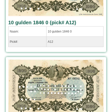
10 gulden 1846 0 (pick# A12)
Naam:
10 gulden 1846 0
Pick#:
A12