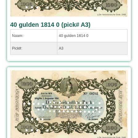
40 gulden 1814 0 (pick# A3)
Naam:
40 gulden 1814 0
Pick#:
A3