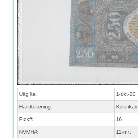
Uitgifte:
1-okt-20
Handtekening:
Kulenkam
Pick#:
16
NVMH#:
11-mrt