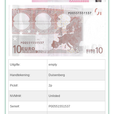
Uitgifte:
empty
Handtekening:
Duisenberg
Pick#:
2p
NVMH#:
Unlisted
Serie#:
P00551551537