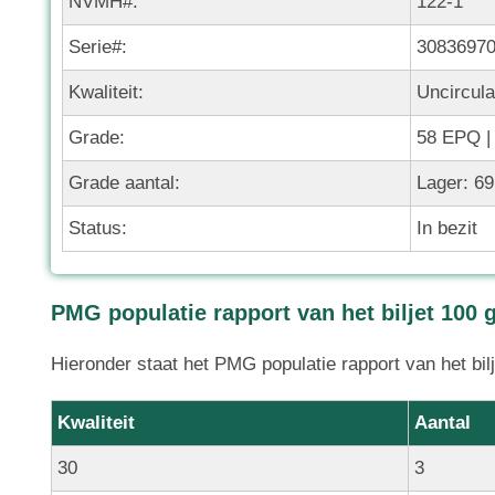
NVMH#:
122-1
Serie#:
3083697
Kwaliteit:
Uncircula
Grade:
58 EPQ 
Grade aantal:
Lager: 69
Status:
In bezit
PMG populatie rapport van het biljet 100 
Hieronder staat het PMG populatie rapport van het bil
Kwaliteit
Aantal
30
3