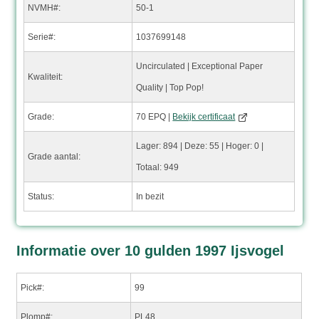
NVMH#:
50-1
Serie#:
1037699148
Uncirculated | Exceptional Paper
Kwaliteit:
Quality | Top Pop!
Grade:
70 EPQ |
Bekijk certificaat
Lager: 894 | Deze: 55 | Hoger: 0 |
Grade aantal:
Totaal: 949
Status:
In bezit
Informatie over 10 gulden 1997 Ijsvogel
Pick#:
99
Plomp#:
PL48