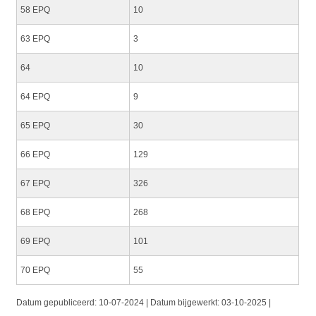
58 EPQ
10
63 EPQ
3
64
10
64 EPQ
9
65 EPQ
30
66 EPQ
129
67 EPQ
326
68 EPQ
268
69 EPQ
101
70 EPQ
55
Datum gepubliceerd:
10-07-2024 | Datum bijgewerkt:
03-10-2025 |