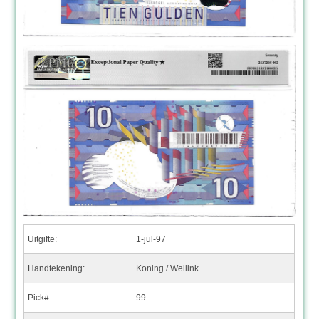
Uitgifte:
1-jul-97
Handtekening:
Koning / Wellink
Pick#:
99